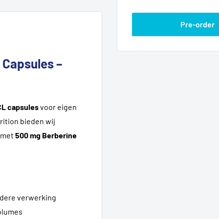
Pre-order
 Capsules –
CL capsules
voor eigen
rition bieden wij
met
500 mg Berberine
rdere verwerking
volumes