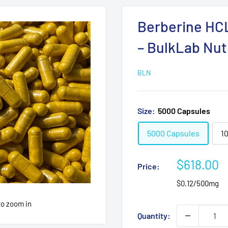
Berberine HC
– BulkLab Nut
BLN
Size:
5000 Capsules
5000 Capsules
1
Sale
$618.00
Price:
price
$0.12/500mg
to zoom in
Quantity: