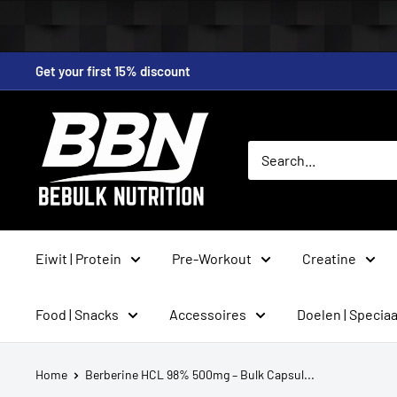
Skip
Get your first 15% discount
to
content
BeBulk
Nutrition
Eiwit | Protein
Pre-Workout
Creatine
Food | Snacks
Accessoires
Doelen | Speciaa
Home
Berberine HCL 98% 500mg – Bulk Capsul...