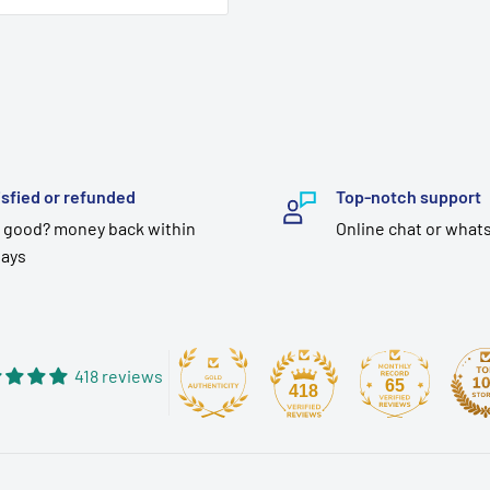
isfied or refunded
Top-notch support
 good? money back within
Online chat or what
days
418 reviews
65
418