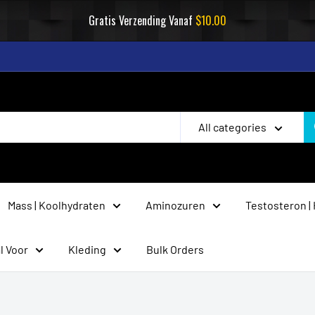
Gratis Verzending Vanaf
$10.00
All categories
Mass | Koolhydraten
Aminozuren
Testosteron |
l Voor
Kleding
Bulk Orders