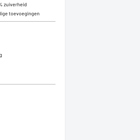
% zuiverheid
dige toevoegingen
g