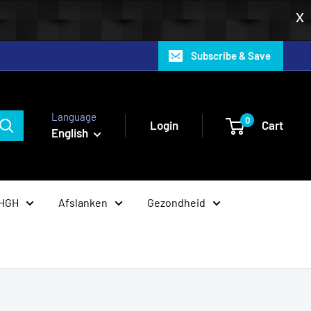
Subscribe & Save
Language
0
Login
Cart
English
 HGH
Afslanken
Gezondheid