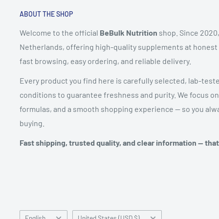
ABOUT THE SHOP
Welcome to the official
BeBulk Nutrition
shop. Since 2020,
Netherlands, offering high-quality supplements at honest pr
fast browsing, easy ordering, and reliable delivery.
Every product you find here is carefully selected, lab-test
conditions to guarantee freshness and purity. We focus on
formulas, and a smooth shopping experience — so you alwa
buying.
Fast shipping, trusted quality, and clear information — tha
Language
Country/region
English
United States (USD $)