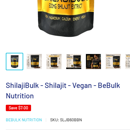
ShilajiBulk - Shilajit - Vegan - BeBulk
Nutrition
Save
$7.00
BEBULK NUTRITION
SKU:
SLJB60BBN