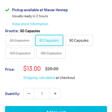
Pickup available at Nieuw-Vennep
Usually ready in 2 hours
View store information
Grootte:
60 Capsules
30 Capsules
60 Capsules
90 Capsules
120 Capsules
180 Capsules
Sale
$13.00
Regular
$20.00
Price:
price
price
Shipping calculated
at checkout
Quantity:
Add to cart